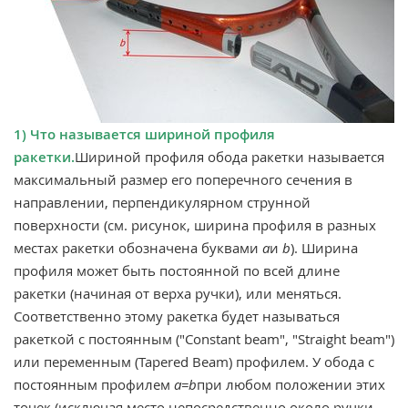
1) Что называется шириной профиля
ракетки.
Шириной профиля обода ракетки называется
максимальный размер его поперечного сечения в
направлении, перпендикулярном струнной
поверхности (см. рисунок, ширина профиля в разных
местах ракетки обозначена буквами
a
и
b
). Ширина
профиля может быть постоянной по всей длине
ракетки (начиная от верха ручки), или меняться.
Соответственно этому ракетка будет называться
ракеткой с постоянным ("Constant beam", "Straight beam")
или переменным (Tapered Beam) профилем. У обода с
постоянным профилем
а=b
при любом положении этих
точек (исключая место непосредственно около ручки,