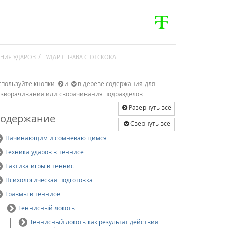
НИЯ УДАРОВ
УДАР СПРАВА С ОТСКОКА
спользуйте кнопки
и
в дереве содержания для
азворачивания или сворачивания подразделов
Разернуть всё
одержание
Свернуть всё
Начинающим и сомневающимся
Техника ударов в теннисе
Тактика игры в теннис
Психологическая подготовка
Травмы в теннисе
Теннисный локоть
Теннисный локоть как результат действия