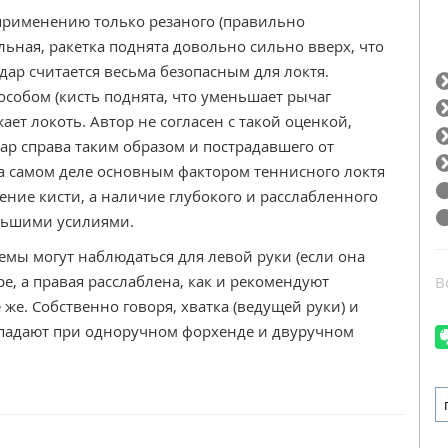
применению только резаного (правильно
льная, ракетка поднята довольно сильно вверх, что
удар считается весьма безопасным для локтя.
особом (кисть поднята, что уменьшает рычаг
ает локоть. Автор не согласен с такой оценкой,
р справа таким образом и пострадавшего от
На самом деле основным фактором теннисного локтя
ение кисти, а наличие глубокого и расслабленного
ньшими усилиями.
емы могут наблюдаться для левой руки (если она
е, а правая расслаблена, как и рекомендуют
В
же. Собственно говоря, хватка (ведущей руки) и
впадают при одноручном форхенде и двуручном