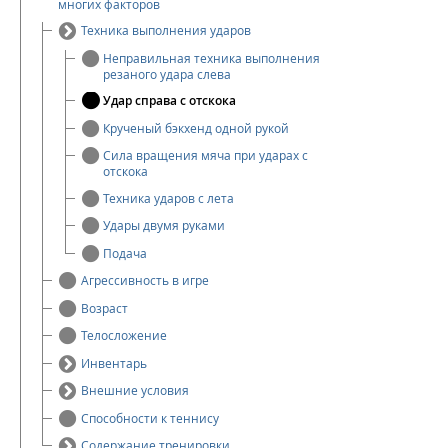
многих факторов
Техника выполнения ударов
Неправильная техника выполнения
резаного удара слева
Удар справа с отскока
Крученый бэкхенд одной рукой
Сила вращения мяча при ударах с
отскока
Техника ударов с лета
Удары двумя руками
Подача
Агрессивность в игре
Возраст
Телосложение
Инвентарь
Внешние условия
Способности к теннису
Содержание тренировки