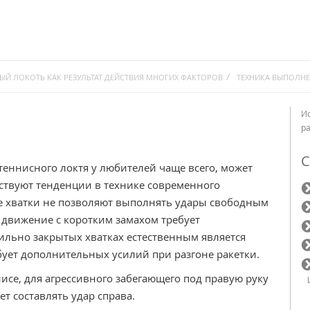
ЫЙ ЛОКОТЬ КАК РЕЗУЛЬТАТ ДЕЙСТВИЯ МНОГИХ ФАКТОРОВ
ТЕХНИКА ВЫПОЛНЕ
И
р
С
теннисного локтя у любителей чаще всего, может
бствуют тенденции в технике современного
е хватки не позволяют выполнять удары свободным
движение с коротким замахом требует
ильно закрытых хватках естественным является
бует дополнительных усилий при разгоне ракетки.
нисе, для агрессивного забегающего под правую руку
т составлять удар справа.