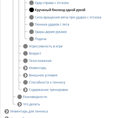
Удар справа с отскока
Крученый бэкхенд одной рукой
Сила вращения мяча при ударах с отскока
Техника ударов с лета
Удары двумя руками
Подача
Агрессивность в игре
Возраст
Телосложение
Инвентарь
Внешние условия
Способности к теннису
Содержание тренировки
Разновидности
Что делать
Инвентарь для тенниса