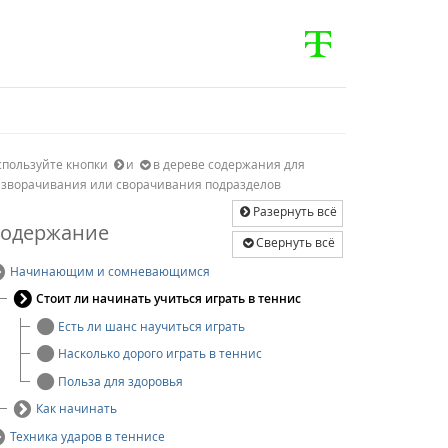
спользуйте кнопки
и
в дереве содержания для
азворачивания или сворачивания подразделов
Разернуть всё
одержание
Свернуть всё
Начинающим и сомневающимся
Стоит ли начинать учиться играть в теннис
Есть ли шанс научиться играть
Насколько дорого играть в теннис
Польза для здоровья
Как начинать
Техника ударов в теннисе