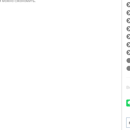
ём можно сэкономить.
В