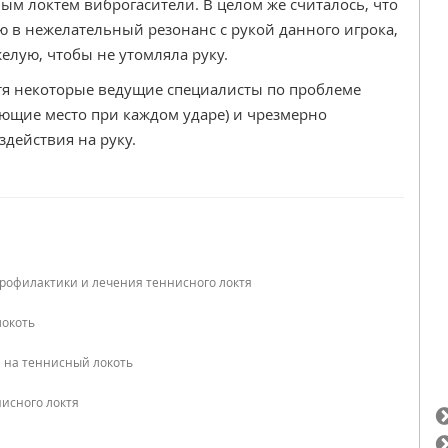
ым локтем виброгасители. В целом же считалось, что
ю в нежелательный резонанс с рукой данного игрока,
елую, чтобы не утомляла руку.
тя некоторые ведущие специалисты по проблеме
меющие место при каждом ударе) и чрезмерно
действия на руку.
профилактики и лечения теннисного локтя
локоть
й на теннисный локоть
нисного локтя