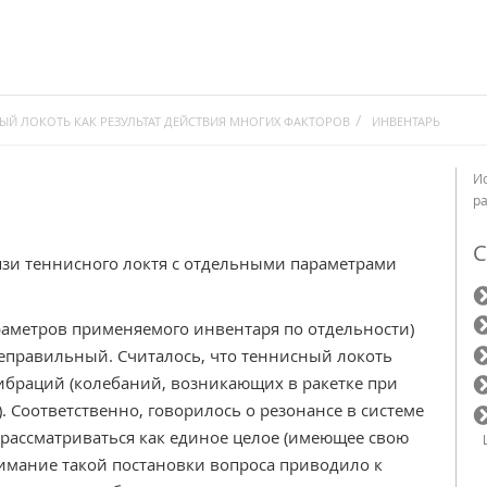
ЫЙ ЛОКОТЬ КАК РЕЗУЛЬТАТ ДЕЙСТВИЯ МНОГИХ ФАКТОРОВ
ИНВЕНТАРЬ
И
р
С
язи теннисного локтя с отдельными параметрами
араметров применяемого инвентаря по отдельности)
еправильный. Считалось, что теннисный локоть
вибраций (колебаний, возникающих в ракетке при
. Соответственно, говорилось о резонансе в системе
а рассматриваться как единое целое (имеющее свою
нимание такой постановки вопроса приводило к