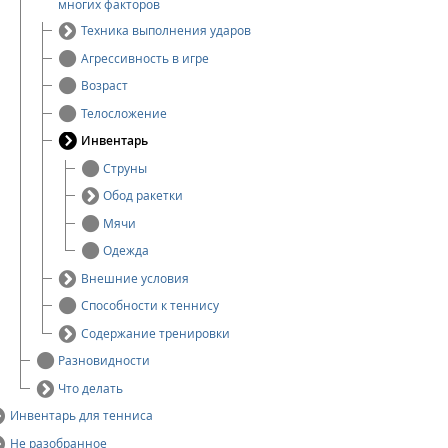
многих факторов
Техника выполнения ударов
Агрессивность в игре
Возраст
Телосложение
Инвентарь
Струны
Обод ракетки
Мячи
Одежда
Внешние условия
Способности к теннису
Содержание тренировки
Разновидности
Что делать
Инвентарь для тенниса
Не разобранное