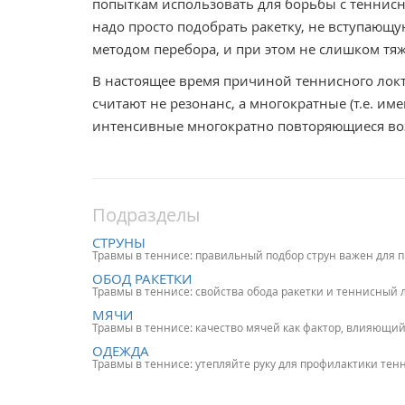
попыткам использовать для борьбы с теннисн
надо просто подобрать ракетку, не вступающу
методом перебора, и при этом не слишком тяж
В настоящее время причиной теннисного лок
считают не резонанс, а многократные (т.е. и
интенсивные многократно повторяющиеся воз
Подразделы
СТРУНЫ
Травмы в теннисе: правильный подбор струн важен для 
ОБОД РАКЕТКИ
Травмы в теннисе: свойства обода ракетки и теннисный 
МЯЧИ
Травмы в теннисе: качество мячей как фактор, влияющи
ОДЕЖДА
Травмы в теннисе: утепляйте руку для профилактики тен